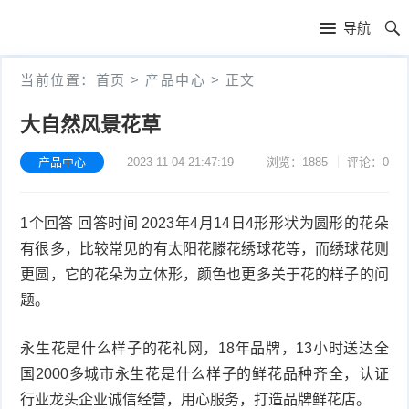
首
导航
页
首
当前位置：
首页
>
产品中心
>
正文
页
公
大自然风景花草
司
新
产品中心
2023-11-04 21:47:19
浏览：1885
评论：0
简
闻
产
1个回答 回答时间 2023年4月14日4形形状为圆形的花朵
介
资
品
有很多，比较常见的有太阳花滕花绣球花等，而绣球花则
讯
中
更圆，它的花朵为立体形，颜色也更多关于花的样子的问
题。
心
永生花是什么样子的花礼网，18年品牌，13小时送达全
国2000多城市永生花是什么样子的鲜花品种齐全，认证
行业龙头企业诚信经营，用心服务，打造品牌鲜花店。